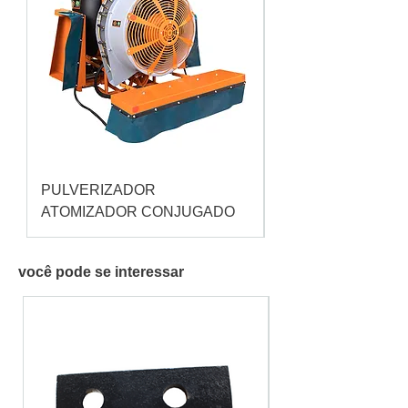
PULVERIZADOR
Pulverizador Cataç
ATOMIZADOR CONJUGADO
você pode se interessar