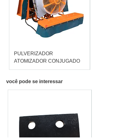
PULVERIZADOR
Pulverizador Cataç
ATOMIZADOR CONJUGADO
você pode se interessar