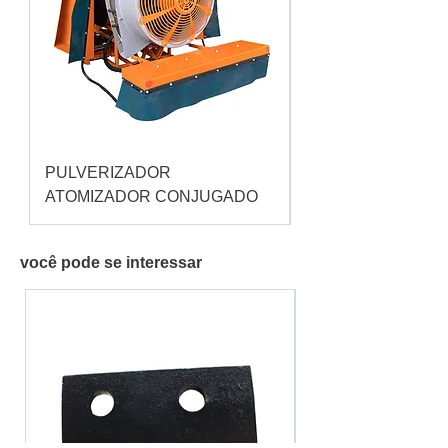
PULVERIZADOR
Pulverizador Cataç
ATOMIZADOR CONJUGADO
você pode se interessar