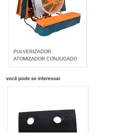
PULVERIZADOR
Pulverizador Cataç
ATOMIZADOR CONJUGADO
você pode se interessar