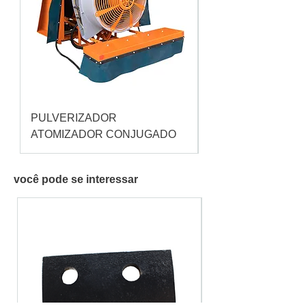
PULVERIZADOR
Pulverizador Cataç
ATOMIZADOR CONJUGADO
você pode se interessar