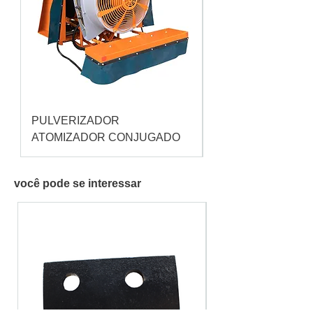
PULVERIZADOR
Pulverizador Cataç
ATOMIZADOR CONJUGADO
você pode se interessar