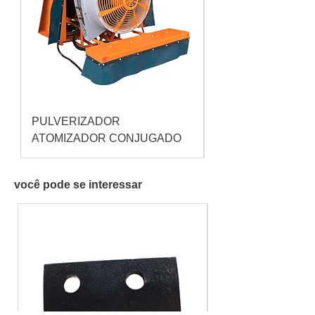
PULVERIZADOR
Pulverizador Cataç
ATOMIZADOR CONJUGADO
você pode se interessar