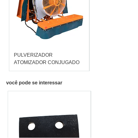
PULVERIZADOR
Pulverizador Cataç
ATOMIZADOR CONJUGADO
você pode se interessar