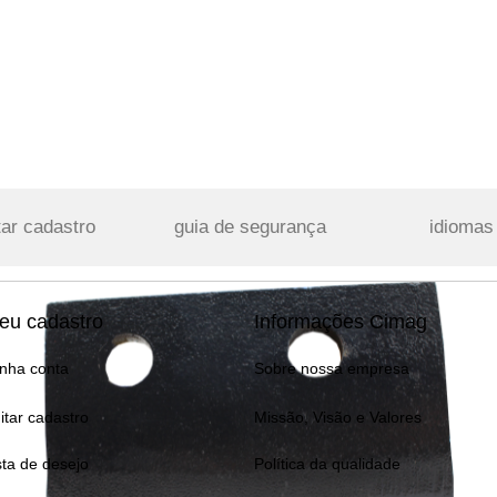
tar cadastro
guia de segurança
idiomas
eu cadastro
Informações Cimag
nha conta
Sobre nossa empresa
itar cadastro
Missão, Visão e Valores
sta de desejo
Política da qualidade