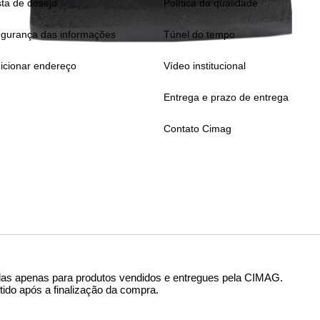
sta de desejo
Política da qualidade
gurança das informações
Túnel do tempo
icionar endereço
Vídeo institucional
Entrega e prazo de entrega
Contato Cimag
das apenas para produtos vendidos e entregues pela CIMAG
.
tido após a finalização da compra.