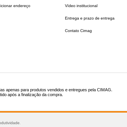
icionar endereço
Vídeo institucional
Entrega e prazo de entrega
Contato Cimag
das apenas para produtos vendidos e entregues pela CIMAG
.
tido após a finalização da compra.
sar
odutividade.