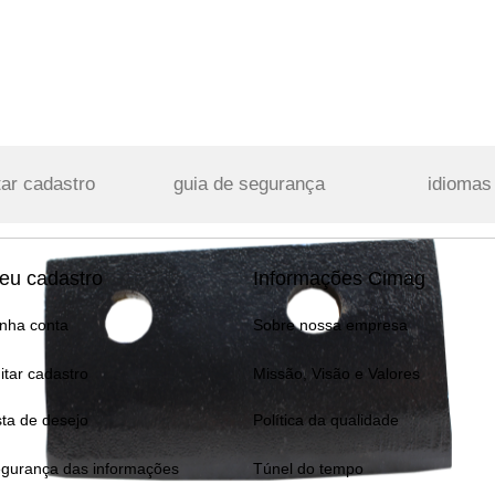
tar cadastro
guia de segurança
idiomas
eu cadastro
Informações Cimag
nha conta
Sobre nossa empresa
itar cadastro
Missão, Visão e Valores
sta de desejo
Política da qualidade
gurança das informações
Túnel do tempo