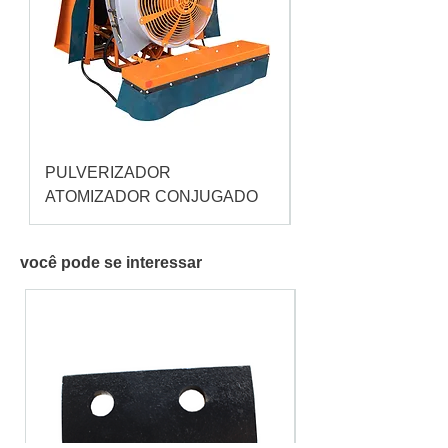
PULVERIZADOR
Pulverizador Cataç
ATOMIZADOR CONJUGADO
você pode se interessar