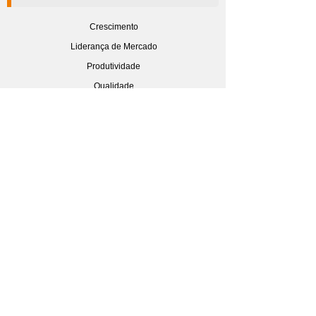
Crescimento
Liderança de Mercado
Produtividade
Qualidade
canal de vendas
editar cadastro
guia de segurança
idiomas
grupo cimag